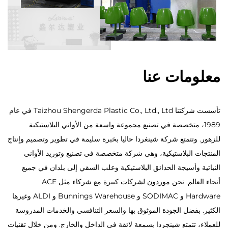
معلومات عنا
تأسست شركتنا Taizhou Shengerda Plastic Co., Ltd., Ltd في عام
1989، متخصصة في تصنيع مجموعة واسعة من الأواني البلاستيكية
للزهور. وتتمتع شركة شينغردا حاليا بخبرة سليمة في تطوير وتصميم وإنتاج
المنتجات البلاستيكية، وهي شركة متخصصة في تصنيع وتوريد الأواني
النباتية وأسيجة الحدائق البلاستيكية وعلب السقي إلى بلدان في جميع
أنحاء العالم. نحن موردون لشركات كبيرة مع شركاء مثل ACE
Hardware و SODIMAC و Bunnings Warehouse و ALDI وغيرها
الكثير. بفضل الجودة الموثوق بها والسعر التنافسي والخدمات المدروسة
للعملاء، تتمتع شينجردا بسمعة لائقة في الداخل والخارج. ومن خلال تقنيات