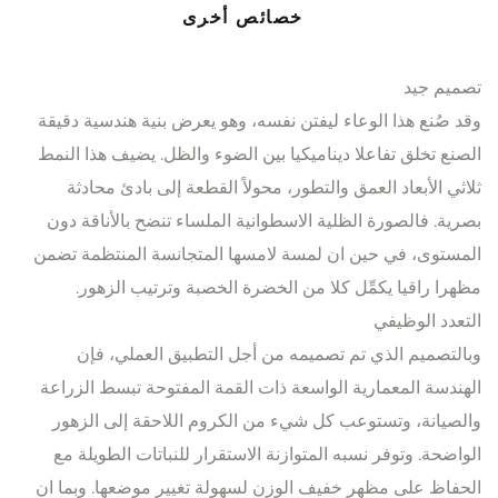
خصائص أخرى
تصميم جيد
وقد صُنع هذا الوعاء ليفتن نفسه، وهو يعرض بنية هندسية دقيقة
الصنع تخلق تفاعلا ديناميكيا بين الضوء والظل. يضيف هذا النمط
ثلاثي الأبعاد العمق والتطور، محولاً القطعة إلى بادئ محادثة
بصرية. فالصورة الظلية الاسطوانية الملساء تنضح بالأناقة دون
المستوى، في حين ان لمسة لامسها المتجانسة المنتظمة تضمن
مظهرا راقيا يكمِّل كلا من الخضرة الخصبة وترتيب الزهور.
التعدد الوظيفي
وبالتصميم الذي تم تصميمه من أجل التطبيق العملي، فإن
الهندسة المعمارية الواسعة ذات القمة المفتوحة تبسط الزراعة
والصيانة، وتستوعب كل شيء من الكروم اللاحقة إلى الزهور
الواضحة. وتوفر نسبه المتوازنة الاستقرار للنباتات الطويلة مع
الحفاظ على مظهر خفيف الوزن لسهولة تغيير موضعها. وبما ان