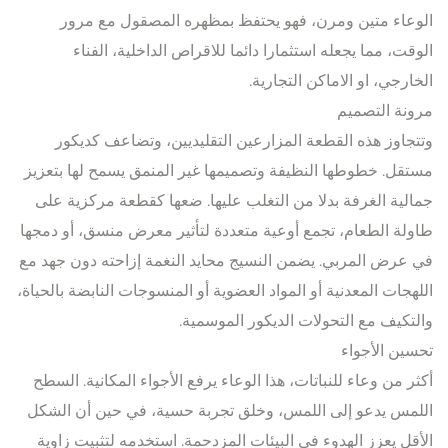
الوعاء متين ومرن، فهو يحتفظ بمظهره المصقول مع مرور
الوقت، مما يجعله استثمارا دائما للاقراص الداخلية، الفناء
الخارجي، او الاماكن التجارية.
مرونة التصميم
وتتجاوز هذه القطعة المزارعين التقليديين، وتضاعف كديكور
مستقل. خطوطها النظيفة وتصميمها غير المنمق يسمح لها بتعزيز
جمالية الغرفة بدلا من التغلب عليها. ضعها كقطعة مركزية على
طاولة الطعام، تجمع أوعية متعددة لتأثير معرض منسق، أو دمجها
في عرض المربي. يضمن النسيج محايد النغمة إزاحته دون جهد مع
اللهجات المعدنية أو المواد العضوية أو المنسوجات النابضة بالحياة،
والتكيف مع التحولات الديكور الموسمية.
تحسين الأجواء
أكثر من وعاء للنباتات، هذا الوعاء يرفع الأجواء المكانية. السطح
اللمس يدعو إلى اللمس، وخلق تجربة حسية، في حين أن الشكل
الأقل يعزز الهدوء في البيئات المزدحمة. استخدمه لتثبيت زاوية