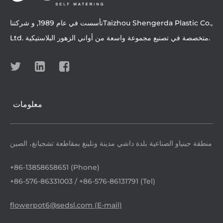
تأسست في عام 1989, و شركتناTaizhou Shengerda Plastic Co.,
Ltd. متخصصة في تصنيع مجموعة واسعة من أواني الزهور البلاستيكية.
معلومات
منطقة جينياو الصناعية بلدة داشي مدينة ونلينغ بمقاطعة تشجيانغ، الصين
+86-13858658651 (Phone)
+86-576-86331003 / +86-576-86131791 (Tel)
flowerpot6@sedsl.com (E-mail)