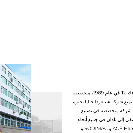
تأسست شركتنا Taizhou Shengerda Plastic Co., Ltd., Ltd في عام 1989، متخصصة
تمتع شركة شينغردا حاليا بخبرة
هي شركة متخصصة في تصنيع
لسقي إلى بلدان في جميع أنحاء
العالم. نحن موردون لشركات كبيرة مع شركاء مثل ACE Hardware و SODIMAC و