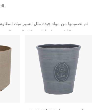
التصميمات الداخلية الاسكندنافية البسيطة إلى الغلفات الصناعية الأنيقة.
تم تصميمها من مواد جيدة مثل السيراميك المقاوم 
وهذه الأواني تعطي أولوية طول العمر والقدرة
خطية أو متقاطعة خفية ، مما يؤدي إلى ن
التصميمات القواعد المعززة وأنظمة الصرف ال
للاستخدام في الهواء الطلق ، تحمي الطلاء ال
يتم الاحتفال بأواني الزهور التي تم تفريغها م
الطين الدافئة ، والسود غير اللامعين - التي
بالأشكال الهندسية (الأسطوانات ، والمكعبات ، والأ