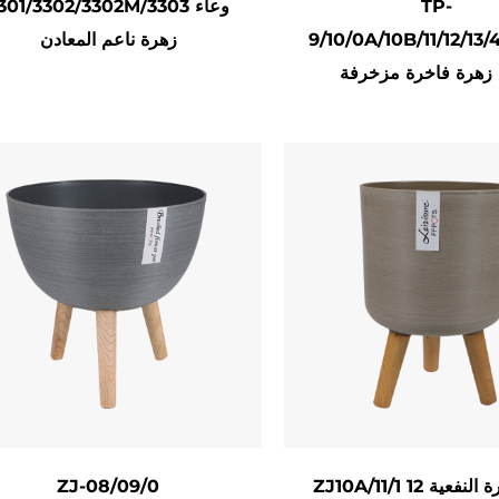
TP-
3301/3302/3302M/3303 وعا
9/10/0A/10B/11/12/13/
زهرة ناعم المعادن
الاستدامة والت
 زهرة فاخرة مزخرفة
 من المواد المعاد تدويرها أو المركبات القابلة للتحلل الحيوي.
 ، مما يسمح للمستخدمين بتكديس أو ترتيب الأواني رأسياً لل
، بما في ذلك لهجات معدنية أو أنماط نغمة ، تمكين تنسيق ال
المخصص.
التط
م أو متاجر البيع بالتجزئة التي تهدف إلى مزج المساحات الخضر
التصميم الراقي.
بة بوتينغ أو النباتات الصغيرة ، فهي تروق لأسواق الهدايا المنزل
الشركات.
ZJ10A/11/1 12 وعاء زهرة النفعية
ZJ-08/09/0
جاوز أواني الزهور المصقولة حاويات البستنة التقليدية لتصبح 