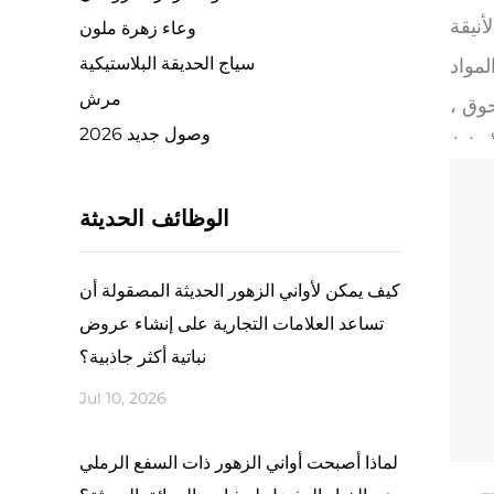
وعاء زهرة ملون
سياج الحديقة البلاستيكية
لمواد
مرش
حوق ،
2026 وصول جديد
أنماط
د من
الوظائف الحديثة
ياه.
غيرات
كيف يمكن لأواني الزهور الحديثة المصقولة أن
تساعد العلامات التجارية على إنشاء عروض
راعة
نباتية أكثر جاذبية؟
نغمات
Jul 10, 2026
متوفر
سلاسة
لماذا أصبحت أواني الزهور ذات السفع الرملي