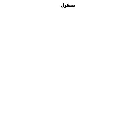
مصقول
للمساحات المعيشية الحديثة. يقومون بسد الفجوة بين 