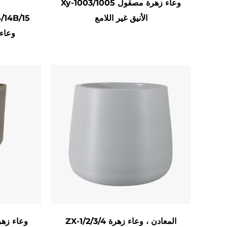
Xy-1003/1005 وعاء زهرة مصقول
مع شاشات الطاولة أو المنشآت المعلقة أو النقاط البؤرية القابلة للمنح الأرضية.
الأنيق غير اللامع
4/14B/15
وعاء
سيقدر المشترين الواعيون للبيئة الخيارات المصنوعة
العديد من الشركات المصنعة تصميمات معيارية
الحضرية الموفرة للفضاء. تشطيبات قابلة للتخصيص 
الصفحة الرئيسية والمكتب: يعزز المكاتب أو الأرفف أو زوايا الفناء مع الأناقة المعتدلة.
المساحات التجارية: جيدة للفنادق أو المطاع
الهدايا: تعبئتها كرفاهية
مجموعات الهدايا مع تر
ZX-1/2/3/4 المعادن ، وعاء زهرة
من خلال سحرهم الحرفي والابتكار العملي ، تت