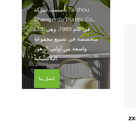
خضراء
تأسست شركة Taizhou
Shengerda Plastic Co.,
Ltd. في عام 1989، وهي
متخصصة في تصنيع مجموعة
واسعة من أواني الزهور
البلاستيكية.
اتصل بنا