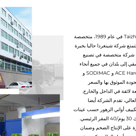
تأسست شركتنا Taizhou Shengerda Plastic Co., Ltd., Ltd في عام 1989، متخصصة
تمتع شركة شينغردا حاليا بخبرة
هي شركة متخصصة في تصنيع
لسقي إلى بلدان في جميع أنحاء
العالم. نحن موردون لشركات كبيرة مع شركاء مثل ACE Hardware و SODIMAC و
كثير. بفضل الجودة الموثوق بها والسعر
 لائقة في الداخل والخارج.
لعالي، تقدم الشركة أيضا
وتكييف أواني الزهور حسب عينات
العملاء وتصاميمهم ومواصفاتهم. من حيث مهلة التنفيذ، نعدك 30 يوم/40 المقر الرئيسي.
والتي هي قادرة على الإنتاج الضخم وضمان