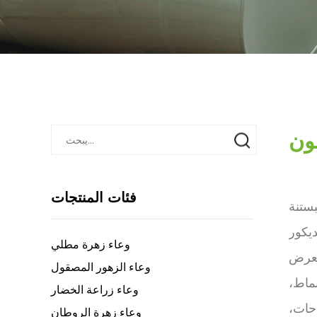
ون
فئات المنتجات
بستنة
ديكور
وعاء زهرة مطلي
 لعرض
وعاء الزهور المصقول
نماط،
وعاء زراعة الخضار
احات،
وعاء زهرة الروطان