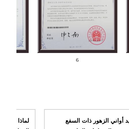
6
كيف تعيد أواني الزهور ذات السفع
لما