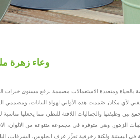
وعاء زهرة مل
بضة بالحياة ومتعددة الاستعمالات مصممة لرفع مستوى خبرات ال
فني لأي مكان. صُممت هذه الأواني لهواة النباتات، ومصممي ال
مع بين وظيفتها والجماليات اللافتة للنظر، مما يجعلها مناسبة
ترتيبات الزهور. وهي متوفرة في مجموعة متنوعة من الالوان، الا
 في البستنة ولكنة زخرفية تعزِّز غرف الجلوس، الشرفات، الب