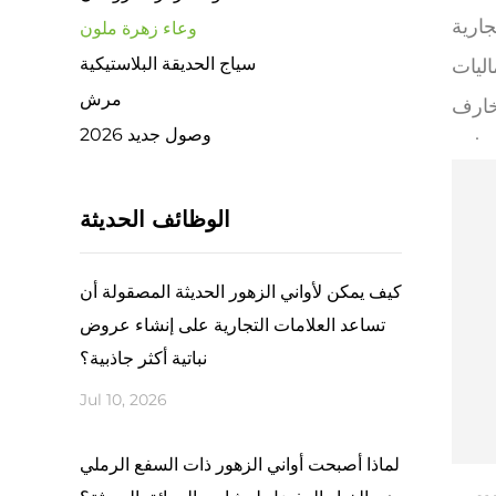
وعاء زهرة ملون
سياج الحديقة البلاستيكية
اليات
مرش
زخارف
2026 وصول جديد
 تلبي
عة او
الوظائف الحديثة
متانة
كيف يمكن لأواني الزهور الحديثة المصقولة أن
خفيفة
تساعد العلامات التجارية على إنشاء عروض
أشعة
نباتية أكثر جاذبية؟
إفراط
Jul 10, 2026
ل مثل
لماذا أصبحت أواني الزهور ذات السفع الرملي