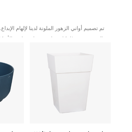
تم تصميم أواني الزهور الملونة لدينا لإلهام الإبدا
المرسومة يدويًا، كل وعاء هو قطعة بيان. فالأشكال 
أذواق متنوعة، وتضمن الاندماج السلس في البيئات المعا
اللامعة او المعدنية تعزِّز من جاذبيتها البصرية، وتحوِّلها الى عناصر ديكور مستقلة حتى عندما لا تكون النباتات مزهرة.
بنيت هذه الأواني من مواد عالية الجودة ومقاومة
الوزن، وتصنع لتدوم. فهي تتحمل الظروف الداخلية 
فوق البنفسجية، دون أن تذبل أو تتشقق. تتميز ال
في المياه، وتعزيز أنظمة الجذور الصحية. تضمن ال