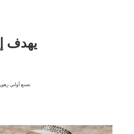
يهدف إل