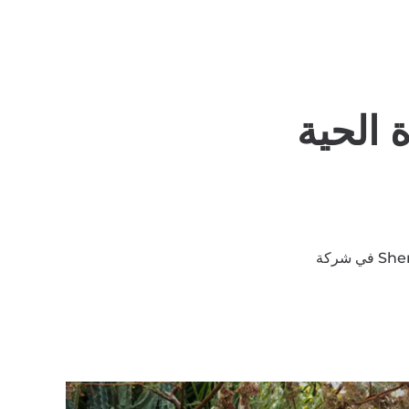
 الحية
في شركة Shengerda، نصنع أواني زهور "أكثر فعالية" للنباتات. نعتقد أن أواني الزهور يمكن أن تجعل