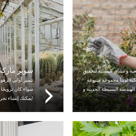
سوبر ماركت 
ية وعشاق البستنة لتحقيق
كية لدينا مجموعة متنوعة
تتميز أواني الزهو
لبسيطة الحديثة و Rattan المقلدة ، ويدعم
سواء كان ترويجًا
يمكنك إنشاء تجربة تسوق غامرة من خلال أواني الزهور المخصصة!