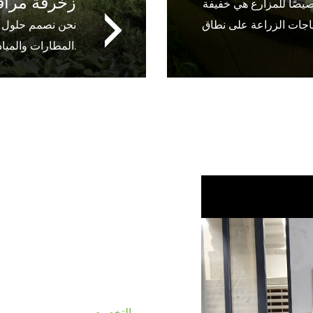
زخرفة مراف
خصيصًا للمزارع هي خفيفة
تياجات الزراعة على نطاق
نحن نصمم حلول أو
المطارات والميادين البلدية والمجمعات التجارية.
التخصيص