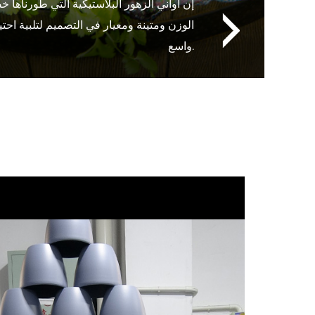
إن أواني الزهور البلاستيكية التي طورناها 
الوزن ومتينة ومعيار في التصميم لتلبية اح
واسع.